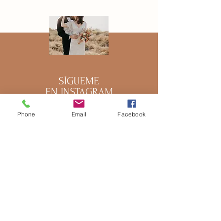
SÍGUEME
EN INSTAGRAM
@EloísaVillalobos
Phone
Email
Facebook
Eloísa Villalobos