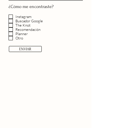
¿Cómo me encontraste?
Instagram
Buscador Google
The Knot
Recomendación
Planner
Otro
ENVIAR